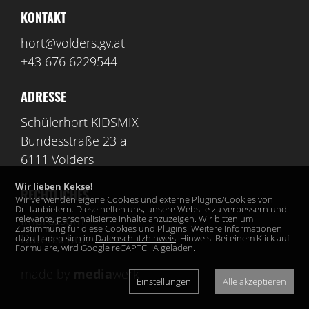
KONTAKT
hort@volders.gv.at
+43 676 6229544
ADRESSE
Schülerhort KIDSMIX
Bundesstraße 23 a
6111 Volders
Wir lieben Kekse!
RECHTLICHES
Wir verwenden eigene Cookies und externe Plugins/Cookies von
Drittanbietern. Diese helfen uns, unsere Website zu verbessern und
Impressum
relevante, personalisierte Inhalte anzuzeigen. Wir bitten um
Zustimmung für diese Cookies und Plugins. Weitere Informationen
Datenschutz
dazu finden sich im
Datenschutzhinweis
. Hinweis: Bei einem Klick auf
Formulare, wird Google reCAPTCHA geladen.
made by
media
werk
Einstellungen
Alle akzeptieren